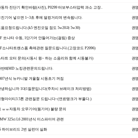
동차 진단기 확인바람(사진), P0299 터보부스터압력 과소 고장..
권
진기어 넣으면 1~3초 후에 덜컹거리며 변속됩니다.
권
움요청드립니다.(k5 엔진오일 점도 5w20과 5w30)
권
F 쏘나타 수동, 1단기어 안들어가는(걸림) 증상
권
F소나타트랜스폼 촉매관련 질문드립니다.(고장코드 P2096)
권
타트 모터 문의(시동시 윙~ 하는 소음리와 함께 시동불가)
권
반떼MD 노킹관련문의드립니다.
권
007년식 뉴카니발 겨울철 시동초기 꺼짐
권
녕하십니까 1대1질문입니다(주차시 브레이크 처리방법)
권
형마이티3.5톤 관련질문 드립니다~(연료탱크가 부풀다.)
권
 ㅠㅠ자동차 오무기어(웜기어) 불량 문의
권
MW 325ci L6 2001년식 미스파이어 관련
권
5 하이브리드 2번 실런더 실화
권