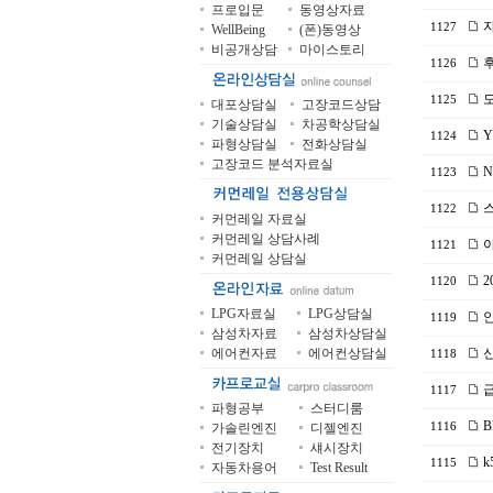
프로입문
동영상자료
자
1127
WellBeing
(폰)동영상
비공개상담
마이스토리
후
1126
도
1125
대포상담실
고장코드상담
기술상담실
차공학상담실
Y
1124
파형상담실
전화상담실
고장코드 분석자료실
N
1123
스
1122
커먼레일 자료실
커먼레일 상담사례
아
1121
커먼레일 상담실
2
1120
LPG자료실
LPG상담실
안
1119
삼성차자료
삼성차상담실
에어컨자료
에어컨상담실
신
1118
급
1117
파형공부
스터디룸
B
가솔린엔진
디젤엔진
1116
전기장치
섀시장치
k
1115
자동차용어
Test Result