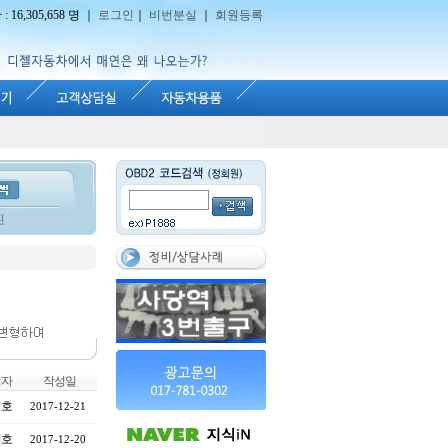
16,305,658 명 ｜
로그인
｜
비번분실
｜
회원등록
진
성자
작성일
영호
2017-12-21
영호
2017-12-20