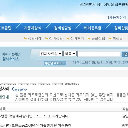
2026/08/06 정비상담실 접속현황 : 
상담사례
정비상담
정비후기
유료상담
최신글
매연, 브레이크, 노킹, 연비, 진동, 엔
제 목
작
행중 악셀에서발때면 드드드드 소리가납니다
권
f소나타 트랜스폼2008년식 가솔린차량 미션충격
권