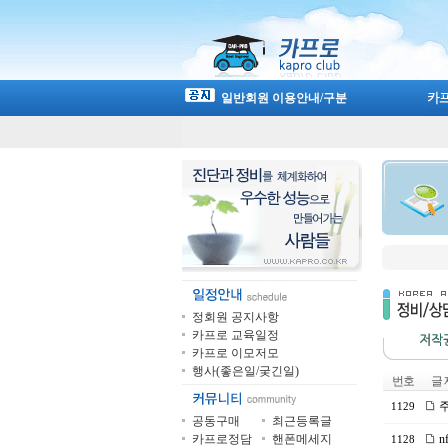
일반회원 이용안내/구분
정회원 공지사항
카프로 교육일정
카프로 이모저모
행사(좋은일/궂긴일)
번호
글 
주
1129
공동구매
최근등록글
카프로정담
핸폰메세지
n
1128