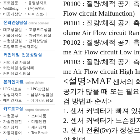
P0100 : 질량/체적 공기 측정
프로입문
동영상자료
WellBeing
(폰)동영상
Flow circuit Malfunction)
비공개상담
마이스토리
P0101 : 질량/체적 공기 
대포상담실
고장코드상담
olume Air Flow circuit Ra
기술상담실
차공학상담실
P0102 : 질량/체적 공기 
파형상담실
전화상담실
고장코드 분석자료실
me Air Flow circuit Low In
P0103 : 질량/체적 공기 
커먼레일 자료실
커먼레일 상담사례
me Air Flow circuit High I
커먼레일 상담실
<설명>MAF
센서의 회
LPG자료실
LPG상담실
공기가 많을 때 또는 필
삼성차자료
삼성차상담실
검 방법과 순서>
에어컨자료
에어컨상담실
1. 센서 커넥터가 빠져 
파형공부
스터디룸
2. 센서 커넥터가 느슨한
가솔린엔진
디젤엔진
전기장치
섀시장치
3. 센서 전원(5v)가 
자동차용어
Test Result
야 하며,