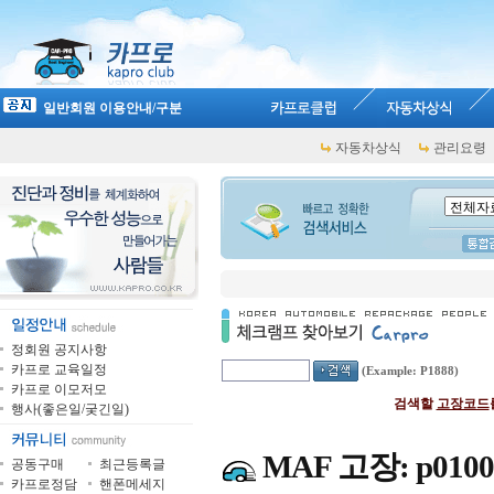
일반회원 이용안내/구분
자동차상식
관리요령
정회원 공지사항
카프로 교육일정
(Example: P1888)
카프로 이모저모
검색할
고장코드
행사(좋은일/궂긴일)
MAF 고장: p0100 /
공동구매
최근등록글
카프로정담
핸폰메세지