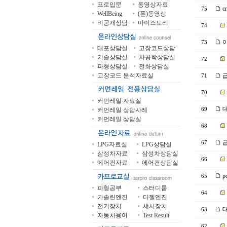
프로입문
동영상자료
c
75
WellBeing
(폰)동영상
비공개상담
마이스토리
74
이
73
대포상담실
고장코드상담
기술상담실
차공학상담실
72
파형상담실
전화상담실
고장코드 분석자료실
급
71
70
커먼레일 자료실
대
커먼레일 상담사례
69
커먼레일 상담실
68
급
67
LPG자료실
LPG상담실
삼성차자료
삼성차상담실
66
에어컨자료
에어컨상담실
p
65
파형공부
스터디룸
64
가솔린엔진
디젤엔진
전기장치
섀시장치
대
63
자동차용어
Test Result
62