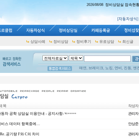
2026/08/08 정비상담실 접속현황 : 
상담사례
정비상담
정비후기
유료상담
최신글
매연, 브레이크, 노킹, 연비, 진동, 엔
제 목
작성자
동차 공학 상담실 이용안내 - 공지사항-☜====
관리자
비스 데이터 항목중에....
안상준
Re..공기량 F와 C의 차이
관리자