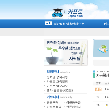
일반회원 이용안내/구분
정회원 공지사항
카프로 교육일정
번호
글 
카프로 이모저모
자
행사(좋은일/궂긴일)
서
77
공동구매
최근등록글
76
카프로정담
핸폰메세지