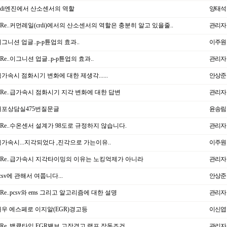
rdi엔진에서 산소센서의 역할
양태석
Re..커먼레일(crdi)에서의 산소센서의 역할은 충분히 알고 있을줄..
관리자
그니션 업글..p-p튠업의 효과..
이주원
Re..이그니션 업글..p-p튠업의 효과..
관리자
가속시 점화시기 변화에 대한 제생각......
안상준
Re..급가속시 점화시기 지각 변화에 대한 답변
관리자
포상담실475번질문글
윤송림
Re..수온센서 설계가 98도로 규정하지 않습니다.
관리자
가속시...지각되었다 ,진각으로 가는이유..
이주원
Re..급가속시 지각타이밍의 이유는 노킹억제가 아니라
관리자
csv에 관해서 여쭙니다...
안상준
Re..pcsv와 ems 그리고 알고리즘에 대한 설명
관리자
우 에스페로 이지알(EGR)경고등
이신엽
Re..백큠타입 EGR밸브 고장경고 램프 작동조건
관리자