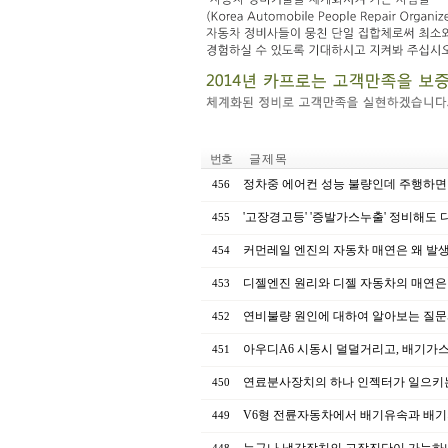
번호
글 제 목
정차중 에어컨 성능 불량인데 주행하면
456
'고장경고등' '증발가스누출' 정비해도
455
커먼레일 엔진의 자동차 매연은 왜 발
454
디젤엔진 원리와 디젤 자동차의 매연은
453
연비불량 원인에 대하여 알아보는 질문
452
아우디A6 시동시 덜덜거리고, 배기가
451
연료분사장치의 하나 인젝터가 일으키
450
V6형 전륜자동차에서 배기유속과 배기
449