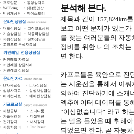
프로입문
동영상자료
분석해 본다.
WellBeing
(폰)동영상
비공개상담
마이스토리
제목과 같이 157,824k
보고 어떤 문제가 있는가
대포상담실
고장코드상담
기술상담실
차공학상담실
를 찾는 여러분들의 자
파형상담실
전화상담실
고장코드 분석자료실
정비를 위한 나의 조치는
면 한다.
커먼레일 자료실
커먼레일 상담사례
커먼레일 상담실
카프로들은 육안으로 진
는 시운전을 통해서 이뤄
LPG자료실
LPG상담실
삼성차자료
삼성차상담실
의하여 진단하기에 스캐너
에어컨자료
에어컨상담실
엑추에이터 데이터를 통
"이상없습니다" 라고 하는
파형공부
스터디룸
가솔린엔진
디젤엔진
는 말을 들었을 때 취해
전기장치
섀시장치
자동차용어
Test Result
되었으면 한다. 곧 자동