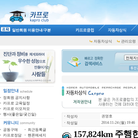
일반회원 이용안내/구분
자동차상식
관리요령
정회원 공지사항
카프로 교육일정
카프로 이모저모
행사(좋은일/궂긴일)
권영호
ㆍ
작성자
2014-11-24 (월) 19:46
ㆍ
작성일
공동구매
최근등록글
157,824km 
카프로정담
핸폰메세지