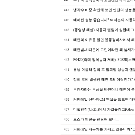
누구나 냉각장치의 고장진단이 가능하니
448
냉각수 비중 확인해 보면 엔진의 성능을 
447
에어컨 성능 좋습니까? 여러분의 자동차
446
(동영상 해설) 자동차 떨림이 심한데 그
445
매연의 이유를 알면 꼴통정비사에서 헤
444
매연냄새 때문에 고민이라면 왜 냄새가
443
P0420(촉매 정화능력 저하), P0328(
442
튜닝 머플러 장착 후 알피엠 상승과 핸
441
정비 후에 발생한 매연 오비이락인가?
440
부란자라는 부품을 바꿨더니 매연이 
439
커먼레일 산타페CM 엑셀을 밟으면 매
438
디젤엔진(CRDI)에서 가열플러그(Glow P
437
토스카 엔진을 진단해 보니....
436
커먼레일 자동차를 가지고 있습니까? 
435