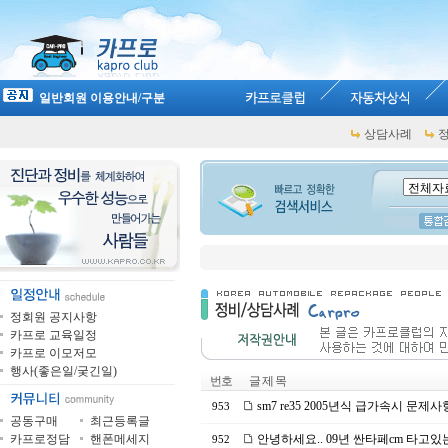
일반회원 이용안내/구분
상담사례
정회원 공지사항
카프로 교육일정
카프로 이모저모
행사(좋은일/궂긴일)
번호
글 제 목
sm7 re35 2005년식 급가속시 문제사
953
공동구매
최근등록글
카프로정담
핸폰메세지
안녕하세요.. 09년 싼타페cm 타고
952