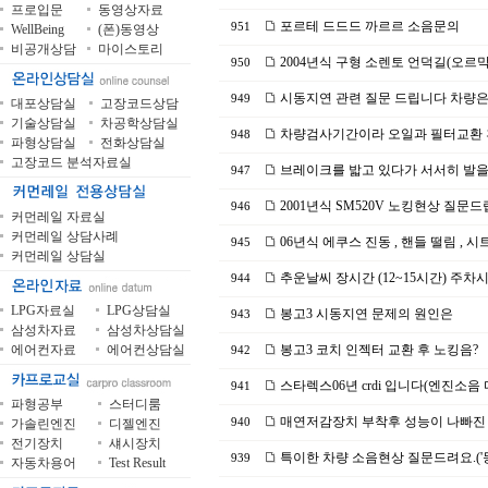
프로입문
동영상자료
포르테 드드드 까르르 소음문의
951
WellBeing
(폰)동영상
비공개상담
마이스토리
2004년식 구형 소렌토 언덕길(오르막
950
시동지연 관련 질문 드립니다 차량은 20
949
대포상담실
고장코드상담
기술상담실
차공학상담실
차량검사기간이라 오일과 필터교환 
948
파형상담실
전화상담실
고장코드 분석자료실
브레이크를 밟고 있다가 서서히 발을
947
2001년식 SM520V 노킹현상 질문드
946
커먼레일 자료실
커먼레일 상담사례
06년식 에쿠스 진동 , 핸들 떨림 , 
945
커먼레일 상담실
추운날씨 장시간 (12~15시간) 주차
944
LPG자료실
LPG상담실
봉고3 시동지연 문제의 원인은
943
삼성차자료
삼성차상담실
에어컨자료
에어컨상담실
봉고3 코치 인젝터 교환 후 노킹음?
942
스타렉스06년 crdi 입니다(엔진소음 다
941
파형공부
스터디룸
매연저감장치 부착후 성능이 나빠진 이
가솔린엔진
디젤엔진
940
전기장치
섀시장치
특이한 차량 소음현상 질문드려요.('
939
자동차용어
Test Result