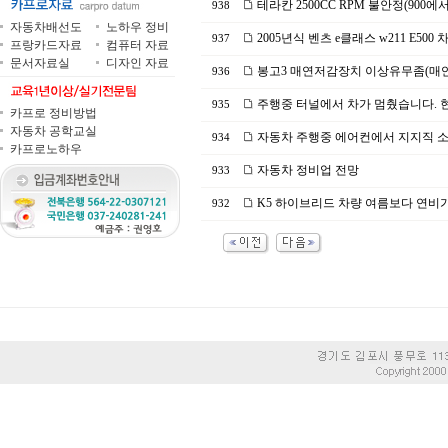
테라칸 2500CC RPM 불안정(900에서 
938
자동차배선도
노하우 정비
2005년식 벤츠 e클래스 w211 E50
937
프랑카드자료
컴퓨터 자료
문서자료실
디자인 자료
봉고3 매연저감장치 이상유무좀(매
936
주행중 터널에서 차가 멈췄습니다. 
935
카프로 정비방법
자동차 공학교실
자동차 주행중 에어컨에서 지지직 소
934
카프로노하우
자동차 정비업 전망
933
K5 하이브리드 차량 여름보다 연비
932