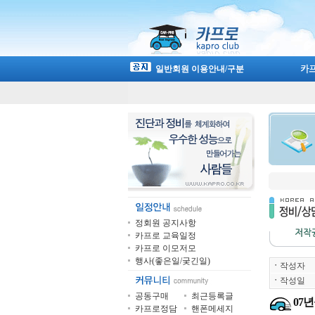
일반회원 이용안내/구분
정회원 공지사항
카프로 교육일정
카프로 이모저모
행사(좋은일/궂긴일)
ㆍ
작성자
ㆍ
작성일
공동구매
최근등록글
07
카프로정담
핸폰메세지