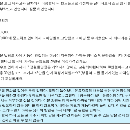
을 보고 다짜고짜 전화해서 죄송합니다. 핸드폰으로 작성하는 글이다보니 조금 읽기 
부탁드리겠습니다. 질문 하겠습니다.
스포티지
식
7,000
 89,000 에 중고차로 업어와서 타이밍벨트,고압펌프.라이닝 등 수리했습니다. 배터리는
 추운 날씨로 차에 시동이 안걸리는 현상이 지속되어 가까운 정비소 방문하였습니다. 가
 한다고 합니다. 가격은 공임포함 20만원 적정가격인가요?
 누수로 인하여 서머..? 정환한명칭은 기억나지 않네요. 교환해야한다하여 10만원이라고
비용 30만원 카드 부가세 +3만원 인데 적정가격일까요? (부동액 교환 들어가있는 가격입
감기 조심하세요.
무렵 전화를 걸어준 분이 있었다. 몇마디 들어보니 유료자료의 내용을 묻는 듯한 양상이
문을 하라고 하였다 찾아보면 답 나온다고... 그랬더니 방문하여 보니 유료상담이다. 
서는 거부하고 싶을 것이다. 이분 33만원의 비용이 아까웠다면 내가 투자한 상담 시
 필요하지 않은 정비를 하지 않도록 안내하는 자료가 재능마켓에 들어 있다. 이것을 
. 그러나 먼저 아까운 생각이 발길을 다시 네이버로 돌렸을 것이다.
 할까 하다 오늘 풀어 주기 위한 답을 제시하긴 하는데 정확히 줄 수 없는 답을 쓰지 않을 
있지만 어쩔 수 없지 않은가 ....