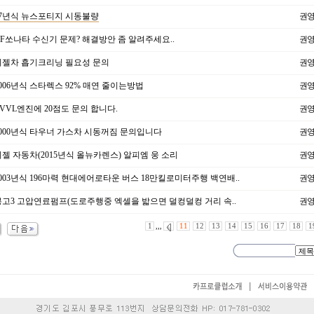
7년식 뉴스포티지 시동불량
권
F쏘나타 수신기 문제? 해결방안 좀 알려주세요..
권
젤차 흡기크리닝 필요성 문의
권
006년식 스타렉스 92% 매연 줄이는방법
권
VVL엔진에 20점도 문의 합니다.
권
000년식 타우너 가스차 시동꺼짐 문의입니다
권
젤 자동차(2015년식 올뉴카렌스) 알피엠 웅 소리
권
003년식 196마력 현대에어로타운 버스 18만킬로미터주행 백연배..
권
고3 고압연료펌프(도로주행중 엑셀을 밟으면 덜컹덜컹 거리 속..
권
1
,,,
11
12
13
14
15
16
17
18
1