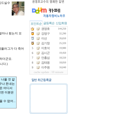
힘드실수
글등록순
신입회원
포인트순
권영호
144,250
 얼마나 됬는지 모
강영구
32,290
이선
26,650
김기창
25,320
이호석
열플러그가 다 죽어
5
19,980
김시곤
6
19,450
안흥섭
7
18,550
 하더군요.
김태용
8
18,050
니다.)
이주원
9
16,040
cache update : 10 minute
 나올 것 같
누구나 돈내는
간은 어디서
열면 이분은
수 없어...