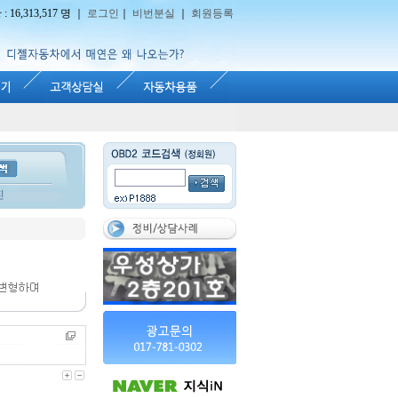
16,313,517 명 ｜
로그인
｜
비번분실
｜
회원등록
진