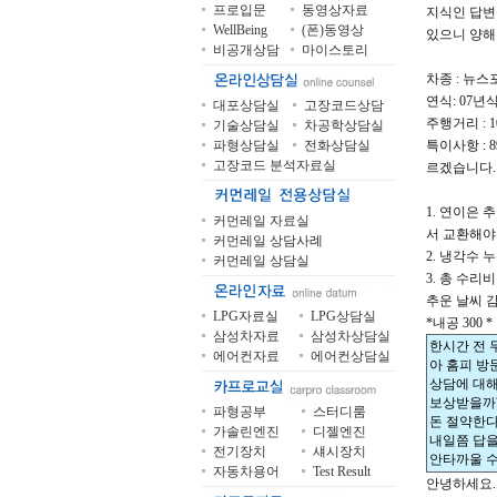
프로입문
동영상자료
지식인 답변
WellBeing
(폰)동영상
있으니 양해
비공개상담
마이스토리
차종 : 뉴
연식: 07년
대포상담실
고장코드상담
주행거리 : 10
기술상담실
차공학상담실
파형상담실
전화상담실
특이사항 :
고장코드 분석자료실
르겠습니다.
1. 연이은
커먼레일 자료실
서 교환해야
커먼레일 상담사례
2. 냉각수
커먼레일 상담실
3. 총 수리
추운 날씨 
LPG자료실
LPG상담실
*내공 300 *
삼성차자료
삼성차상담실
한시간 전 
에어컨자료
에어컨상담실
아 홈피 방
상담에 대해
보상받을까?
파형공부
스터디룸
돈 절약한다
가솔린엔진
디젤엔진
내일쯤 답을
전기장치
섀시장치
안타까울 수 
자동차용어
Test Result
안녕하세요.