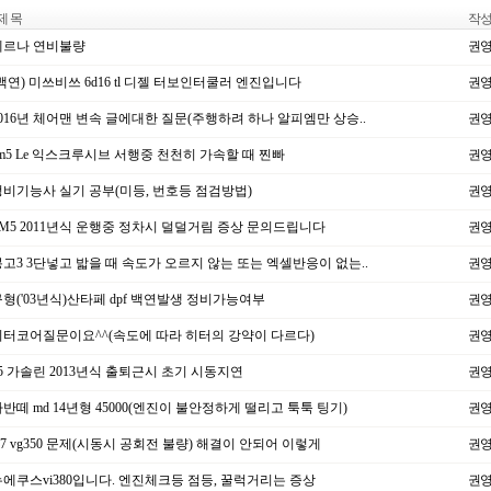
제 목
작
르나 연비불량
권
백연) 미쓰비쓰 6d16 tl 디젤 터보인터쿨러 엔진입니다
권
016년 체어맨 변속 글에대한 질문(주행하려 하나 알피엠만 상승..
권
m5 Le 익스크루시브 서행중 천천히 가속할 때 찐빠
권
비기능사 실기 공부(미등, 번호등 점검방법)
권
M5 2011년식 운행중 정차시 덜덜거림 증상 문의드립니다
권
고3 3단넣고 밟을 때 속도가 오르지 않는 또는 엑셀반응이 없는..
권
형('03년식)산타페 dpf 백연발생 정비가능여부
권
터코어질문이요^^(속도에 따라 히터의 강약이 다르다)
권
5 가솔린 2013년식 출퇴근시 초기 시동지연
권
반떼 md 14년형 45000(엔진이 불안정하게 떨리고 툭툭 팅기)
권
7 vg350 문제(시동시 공회전 불량) 해결이 안되어 이렇게
권
에쿠스vi380입니다. 엔진체크등 점등, 꿀럭거리는 증상
권