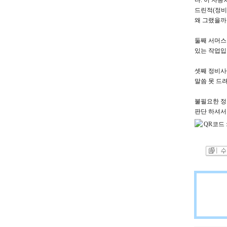
다. 이 자
드린적(정비
왜 그랬을까
둘째 서머스
있는 작업입
셋째 정비사
말씀 못 드려
불필요한 정
판단 하셔서