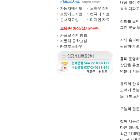
내공 많이 
자동차배선도
노하우 정비
ㅎㅎ 다짜고
프랑카드자료
컴퓨터 자료
문서자료실
디자인 자료
전화를 걸어
그런 분들 
카프로 정비방법
저의 홈피에
자동차 공학교실
판단하여 홈
카프로노하우
홈피 운영하
상담을 유료
덕분에 저는
유료화 한 
오너가 충분히
또 때론 오
오늘의 질문
첫째 시동성
다른 정비업
최근 211