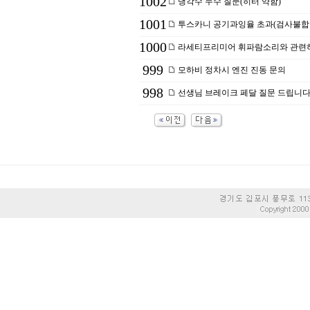
1002
냉각수 누수 질문(히터 약함)
1001
투스카니 공기과잉율 초과(검사불합
1000
라세티프리미어 휘파람소리와 관련하
999
모하비 정차시 엔진 진동 문의
998
선생님 브레이크 페달 질문 드립니다.