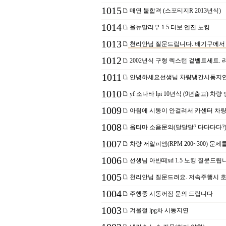
1015
매연 불합격 (스포티지R 2013년식)
1014
올뉴말리부 1.5 터보 엔진 노킹
1013
천리안님 질문드립니다. 배기구에서 
1012
2002년식 구형 렉스턴 겉벨트세트. 
1011
안녕하세요선생님 차량냉간시동지연
1010
yf 소나타 lpi 10년식 (9년출고) 
1009
아침에 시동이 안걸려서 카센터 차량입
1008
옵티마 소음문의(달달달? 다다다다?
1007
차량 저알피엠(RPM 200~300) 문
1006
선생님 아반떼xd 1.5 노킹 질문드립니다
1005
천리안님 질문드려요. 저속주행시 호
1004
주행중 시동꺼짐 문의 드립니다
1003
겨울철 lpg차 시동지연