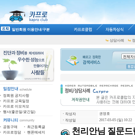
일반회원 이용안내/구분
상담사례
정회원 공지사항
카프로 교육일정
카프로 이모저모
행사(좋은일/궂긴일)
권영호
ㆍ
작성자
2017-03-05 (일) 10:22
ㆍ
작성일
공동구매
최근등록글
천리안님 질문드
카프로정담
핸폰메세지