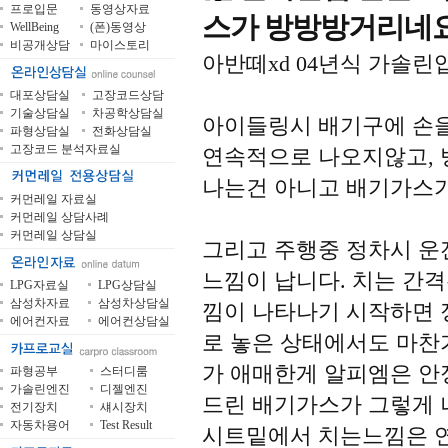
프로입문
동영상자료
스가 방방방거리네요
WellBeing
(폰)동영상
비공개상담
마이스토리
아반떼xd 04년식 가솔린
대포상담실
고장코드상담
기술상담실
차공학상담실
아이들링시 배기구에 손
파형상담실
전화상담실
고장코드 분석자료실
연속적으로 나오지않고, 
나는건 아니고 배기가스가
커먼레일 자료실
커먼레일 상담사례
커먼레일 상담실
그리고 주행중 정차시 운
느낌이 납니다. 치는 간
LPG자료실
LPG상담실
삼성차자료
삼성차상담실
낌이 나타나기 시작하면 
에어컨자료
에어컨상담실
로 놓은 상태에서도 마찬
가 애매한게 알피엠은 안
파형공부
스터디룸
가솔린엔진
디젤엔진
드린 배기가스가 그렇게 
전기장치
섀시장치
자동차용어
Test Result
시트밑에서 치는느낌은 