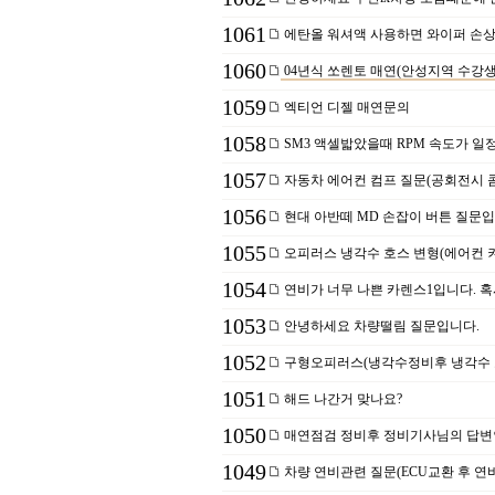
1061
에탄올 워셔액 사용하면 와이퍼 손
1060
04년식 쏘렌토 매연(안성지역 수강
1059
엑티언 디젤 매연문의
1058
SM3 액셀밟았을때 RPM 속도가 일
1057
자동차 에어컨 컴프 질문(공회전시 
1056
현대 아반떼 MD 손잡이 버튼 질문입
1055
오피러스 냉각수 호스 변형(에어컨 켜
1054
연비가 너무 나쁜 카렌스1입니다. 혹
1053
안녕하세요 차량떨림 질문입니다.
1052
구형오피러스(냉각수정비후 냉각수 
1051
해드 나간거 맞나요?
1050
매연점검 정비후 정비기사님의 답변
1049
차량 연비관련 질문(ECU교환 후 연