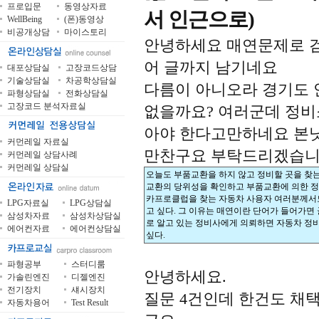
프로입문
동영상자료
서 인근으로)
WellBeing
(폰)동영상
비공개상담
마이스토리
안녕하세요 매연문제로 
어 글까지 남기네요
대포상담실
고장코드상담
기술상담실
차공학상담실
다름이 아니오라 경기도 
파형상담실
전화상담실
고장코드 분석자료실
없을까요? 여러군데 정비
아야 한다고만하네요 본
커먼레일 자료실
만찬구요 부탁드리겠습
커먼레일 상담사례
커먼레일 상담실
오늘도 부품교환을 하지 않고 정비할 곳을 찾는
교환의 당위성을 확인하고 부품교환에 의한 정
카프로클럽을 찾는 자동차 사용자 여러분께서도
LPG자료실
LPG상담실
고 싶다. 그 이유는 매연이란 단어가 들어가면
삼성차자료
삼성차상담실
로 알고 있는 정비사에게 의뢰하면 자동차 정
에어컨자료
에어컨상담실
싶다.
파형공부
스터디룸
안녕하세요.
가솔린엔진
디젤엔진
전기장치
섀시장치
질문 4건인데 한건도 채
자동차용어
Test Result