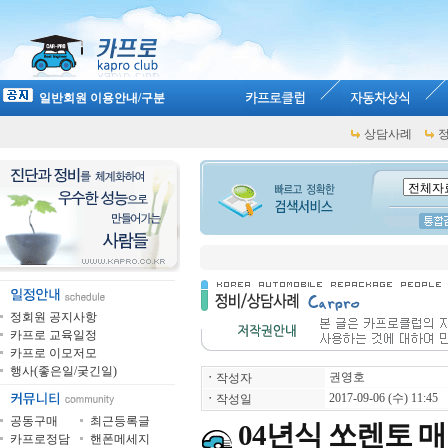
일반회원 이용안내/구분
상담사례
정회원 공지사항
카프로 교육일정
카프로 이모저모
행사(좋은일/궂긴일)
권영호
ㆍ
작성자
2017-09-06 (수) 11:45
ㆍ
작성일
공동구매
최근등록글
04년식 쏘렌토 
카프로정담
핸폰메세지