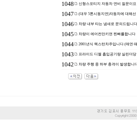
1048
신형스포티지 자동차 연비 질문이요
1047
(대우 5톤시동지연)자동차에 대해선 
1046
차량 내부 타는 냄새로 문의드립니
1045
차량이 에어컨만키면 찐빠를합니다
1044
2001년식 렉스턴차주입니다 (매연 때문에
1043
프라이드 디젤 흡입공기량 실린더당
1042
차량 주행 중 하부 충격이 발생합니다. (