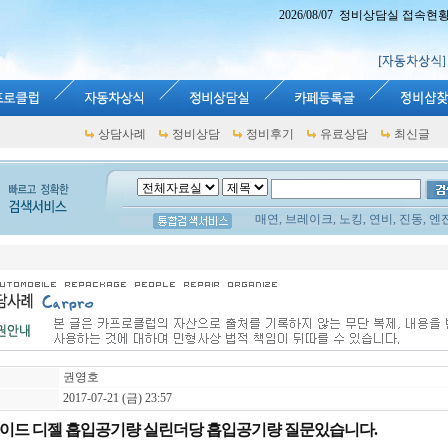
2026/08/07 정비상담실 접속현황 : 
상담사례
정비상담
정비후기
유료상담
최신글
매연, 브레이크, 노킹, 연비, 진동, 엔
권영호
2017-07-21 (금) 23:57
이드 디젤 흡입공기량 실린더당 흡입공기량 질문있습니다.