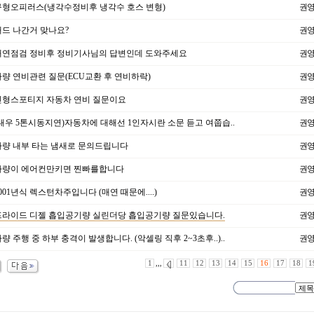
형오피러스(냉각수정비후 냉각수 호스 변형)
권
드 나간거 맞나요?
권
연점검 정비후 정비기사님의 답변인데 도와주세요
권
량 연비관련 질문(ECU교환 후 연비하락)
권
형스포티지 자동차 연비 질문이요
권
대우 5톤시동지연)자동차에 대해선 1인자시란 소문 듣고 여쭙습..
권
량 내부 타는 냄새로 문의드립니다
권
량이 에어컨만키면 찐빠를합니다
권
001년식 렉스턴차주입니다 (매연 때문에....)
권
라이드 디젤 흡입공기량 실린더당 흡입공기량 질문있습니다.
권
량 주행 중 하부 충격이 발생합니다. (악셀링 직후 2~3초후..)..
권
1
,,,
11
12
13
14
15
16
17
18
1