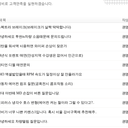
제 목
작
펙트라 브레이크(브레이크가 살짝 딱딱합니다)
권
녕하세요 투싼ix차량 소음때문에 문의드립니다
권
탄올 워셔액 사용하면 와이퍼 손상이 잦은가
권
4년식 쏘렌토 매연(안성지역 수강생은 없어서 인근으로)
권
티언 디젤 매연문의
권
M3 액셀밟았을때 RPM 속도가 일정이상 잘 안올라가요
권
동차 에어컨 컴프 질문(공회전시 콤프작동 소리)
권
대 아반떼 MD 손잡이 버튼 질문입니당.
권
피러스 냉각수 호스 변형(에어컨 켜는 철이라 그럴 수 있다고?..
권
비가 너무 나쁜 카렌스1입니다. 혹시 서울 강서구쪽에 추천해주..
권
녕하세요 차량떨림 질문입니다.
권