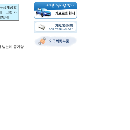
 무상제공할
.. 그럼 카
데....
가 넘는데 공기량