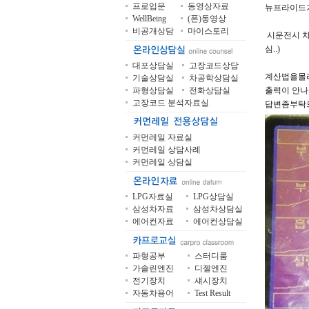
프로입문
동영상자료
뉴프라이드가
WellBeing
(폰)동영상
비공개상담
마이스토리
시운전시 차
심..)
대포상담실
고장코드상담
계산법을몰라
기술상담실
차공학상담실
파형상담실
전화상담실
출력이 안나
고장코드 분석자료실
답변좀부탁드
커먼레일 자료실
커먼레일 상담사례
커먼레일 상담실
LPG자료실
LPG상담실
삼성차자료
삼성차상담실
에어컨자료
에어컨상담실
파형공부
스터디룸
가솔린엔진
디젤엔진
전기장치
섀시장치
자동차용어
Test Result