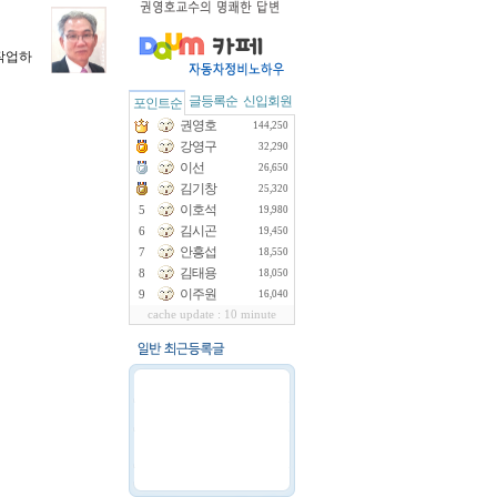
 작업하
글등록순
신입회원
포인트순
권영호
144,250
강영구
32,290
이선
26,650
김기창
25,320
이호석
5
19,980
김시곤
6
19,450
안흥섭
7
18,550
김태용
8
18,050
이주원
9
16,040
cache update : 10 minute