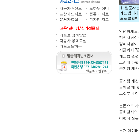
위 질문자는
자동차배선도
노하우 정비
계산법이라는
프랑카드자료
컴퓨터 자료
프로클럽에 
문서자료실
디자인 자료
안녕하세요.
카프로 정비방법
정비사님이
자동차 공학교실
정비사님이 
카프로노하우
지금까지 7
계산법 관련
그런데 아
공기량 계산
공기량 계산
공짜로 해 
그것부터 찾
본론으로 가
공회전시의 
이렇게 질문
스캔 데이터