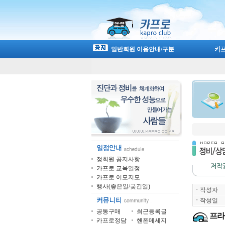
일반회원 이용안내/구분
정회원 공지사항
카프로 교육일정
카프로 이모저모
행사(좋은일/궂긴일)
ㆍ
작성자
ㆍ
작성일
공동구매
최근등록글
프라
카프로정담
핸폰메세지