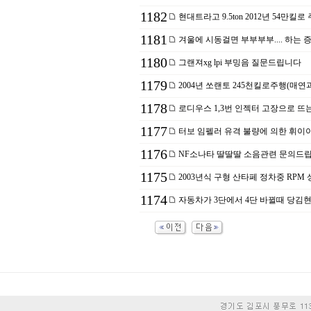
1182
현대트라고 9.5ton 2012년 54만킬
1181
겨울에 시동걸면 부부부부.... 하는 
1180
그랜져xg lpi 부밍음 질문드립니다
1179
2004년 쏘랜토 245천킬로주행(매연
1178
로디우스 1,3번 인젝터 고장으로 뜨
1177
터보 임펠러 유격 불량에 의한 휘이
1176
NF소나타 딸딸딸 소음관련 문의드립
1175
2003년식 구형 산타페 정차중 RPM
1174
자동차가 3단에서 4단 바뀔때 당김현