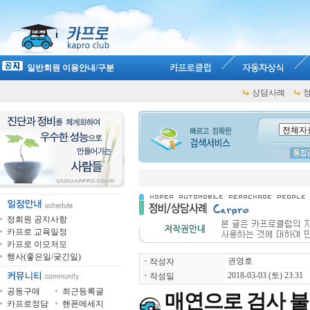
일반회원 이용안내/구분
상담사례
정회원 공지사항
카프로 교육일정
카프로 이모저모
행사(좋은일/궂긴일)
권영호
ㆍ
작성자
2018-03-03 (토) 23:31
ㆍ
작성일
공동구매
최근등록글
매연으로 검사 
카프로정담
핸폰메세지