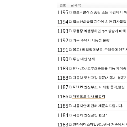
번호
글 제 목
1195
밴츠 e 클래스 중립 또는 파킹에서 
1194
질소산화물질 과다에 의한 검사불합
1193
주행중 엑셀링하면 rpm 상승에 비
1192
가득 주유시 시동성 불량
1191
봉고3 레일압력낮음, 주행중에 엔진체
1190
투싼 매연 냄새
1189
K7 vg350 크루즈콘트롤 기능 제어중 abs
1188
자동차 밋션고장 질문(시동시 경운기
1187
K7 LPI 엔진부조, 미세한 충격,떨림
1186
매연으로 검사 불합격
1185
시동지연에 관해 재문의드립니다.
1184
자동차 엔진떨림 현상?
1183
싼타페더스타일2010년식 저속에서 