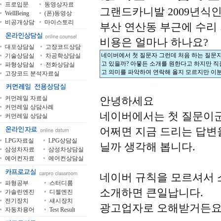
프로입문
동영상자료
그랜드카니발 2009년식인
WellBeing
(폰)동영상
비공개상담
마이스토리
부산 연산동 부근에 수리
비용은 얼마나 하나요?
대포상담실
고장코드상담
네이버에서 첫 질문자 그런데 처음 하는 질문
기술상담실
차공학상담실
고 있을까? 아뭏든 소개를 원한다고 하지만 직
파형상담실
전화상담실
고 의미를 파악하여 연락해 올지 모르지만 이
고장코드 분석자료실
커먼레일 자료실
안녕하세요
커먼레일 상담사례
네이버에서는 첫 질문이군
커먼레일 상담실
어쩌면 지금 드리는 답변
LPG자료실
LPG상담실
닐까 생각해 봅니다.
삼성차자료
삼성차상담실
에어컨자료
에어컨상담실
네이버 규칙을 모르셔서 
파형공부
스터디룸
소개하면 큰일납니다.
가솔린엔진
디젤엔진
전기장치
섀시장치
광고업자로 오해받거든요
자동차용어
Test Result