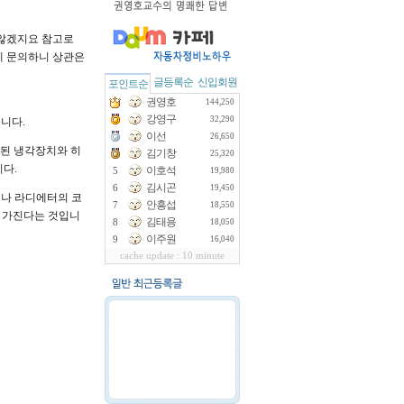
 않겠지요 참고로
께 문의하니 상관은
글등록순
신입회원
포인트순
권영호
144,250
강영구
32,290
니다.
이선
26,650
 된 냉각장치와 히
김기창
25,320
다.
이호석
5
19,980
김시곤
6
19,450
때나 라디에터의 코
안흥섭
7
18,550
을 가진다는 것입니
김태용
8
18,050
이주원
9
16,040
cache update : 10 minute