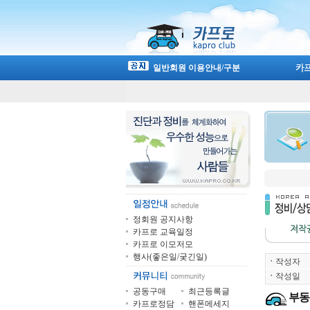
일반회원 이용안내/구분
정회원 공지사항
카프로 교육일정
카프로 이모저모
행사(좋은일/궂긴일)
ㆍ
작성자
ㆍ
작성일
공동구매
최근등록글
부동
카프로정담
핸폰메세지