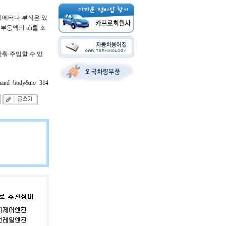
디에터나 부식은 있
부동액의 ph를 조
춰 주입할 수 있