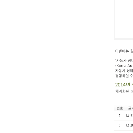
번호
글 
검
7
2
6