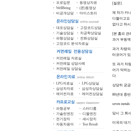
프로입문
동영상자료
[질문]
WellBeing
(폰)동영상
제 차가 카
비공개상담
마이스토리
디젤이고요 
없다고 하시
대포상담실
고장코드상담
기술상담실
차공학상담실
[본 홈피 관
파형상담실
전화상담실
과거 부동액
고장코드 분석자료실
과거 차량의
터코어가 있
커먼레일 자료실
커먼레일 상담사례
또 과거 차
커먼레일 상담실
어가 막히는
다.
LPG자료실
LPG상담실
상당히 궁금
삼성차자료
삼성차상담실
에어컨자료
에어컨상담실
80년대 중
seven metals
파형공부
스터디룸
당시 그 회
가솔린엔진
디젤엔진
전기장치
섀시장치
미국의 대기
자동차용어
Test Result