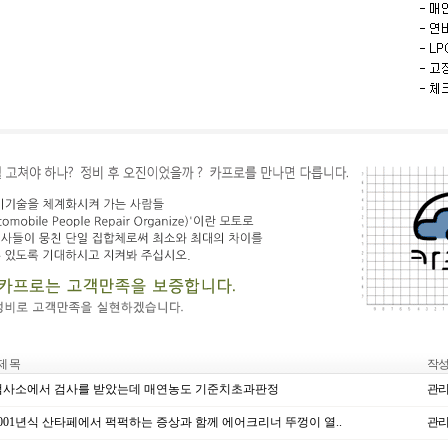
제 목
작
사소에서 검사를 받았는데 매연농도 기준치초과판정
관
001년식 산타페에서 퍽퍽하는 증상과 함께 에어크리너 뚜껑이 열..
관