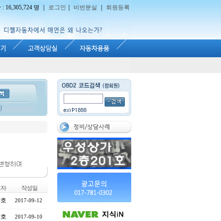
16,305,724 명 ｜
로그인
｜
비번분실
｜
회원등록
진
성자
작성일
영호
2017-09-12
영호
2017-09-10