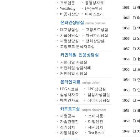
프로입문
동영상자료
에
1061
WellBeing
(폰)동영상
비공개상담
마이스토리
0
1060
엑
1059
대포상담실
고장코드상담
기술상담실
차공학상담실
S
1058
파형상담실
전화상담실
고장코드 분석자료실
자
1057
현
1056
커먼레일 자료실
커먼레일 상담사례
오
1055
커먼레일 상담실
연
1054
LPG자료실
LPG상담실
안
1053
삼성차자료
삼성차상담실
에어컨자료
에어컨상담실
구
1052
해
1051
파형공부
스터디룸
매
가솔린엔진
디젤엔진
1050
전기장치
섀시장치
차
1049
자동차용어
Test Result