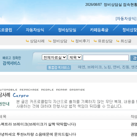
2026/08/07 정비상담실 접속현황 : 
상담사례
정비상담
정비후기
유료상담
최신글
매연, 브레이크, 노킹, 연비, 진동, 엔
제 목
작
펙트라 브레이크(브레이크가 살짝 딱딱합니다)
권
녕하세요 투싼ix차량 소음때문에 문의드립니다
권