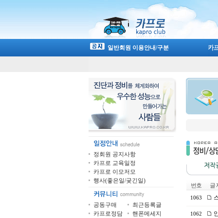
일반회원 이용안내/구분
정회원 공지사항
카프로 교육일정
카프로 이모저모
행사(좋은일/궂긴일)
번호
글 
스
1063
공동구매
최근등록글
카프로정담
핸폰메세지
안
1062