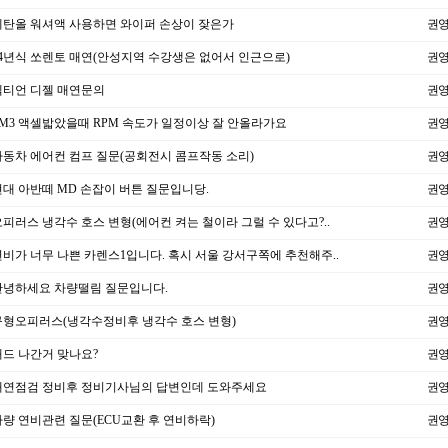
탄올 워셔액 사용하면 와이퍼 손상이 잦은가
권
4년식 쏘렌토 매연(안성지역 수강생은 없어서 인근으로)
권
티언 디젤 매연문의
권
M3 액셀밟았을때 RPM 속도가 일정이상 잘 안올라가요
권
동차 에어컨 컴프 질문(공회전시 콤프작동 소리)
권
대 아반떼 MD 손잡이 버튼 질문입니당.
권
피러스 냉각수 호스 변형(에어컨 켜는 철이라 그럴 수 있다고?..
권
비가 너무 나쁜 카렌스1입니다. 혹시 서울 강서구쪽에 추천해주..
권
녕하세요 차량떨림 질문입니다.
권
형오피러스(냉각수정비후 냉각수 호스 변형)
권
드 나간거 맞나요?
권
연점검 정비후 정비기사님의 답변인데 도와주세요
권
량 연비관련 질문(ECU교환 후 연비하락)
권