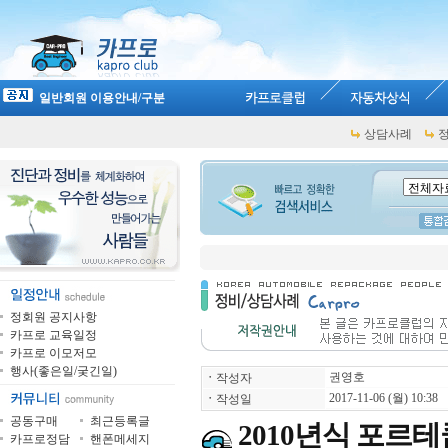
일반회원 이용안내/구분
상담사례
정회원 공지사항
카프로 교육일정
카프로 이모저모
행사(좋은일/궂긴일)
권영호
ㆍ
작성자
2017-11-06 (월) 10:38
ㆍ
작성일
공동구매
최근등록글
2010년식 포르테
카프로정담
핸폰메세지