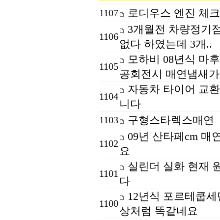
로디우스 엔진 체크
1107
3개월전 차량정기점검
1106
없다 하였는데 3개..
모하비 08년식 마
1105
공회전시 매연냄새가.
자동차 타이어 교환
1104
니다
구형스타렉스매연
1103
09년 산타페cm 매
1102
요
실린더 실화 현재 
1101
다
12년식 포르테쿱세
1100
상처럼 똑같네요