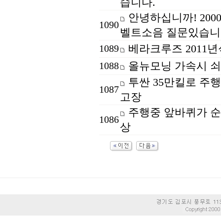
습니다.
안녕하십니까! 200
1090
벨트소음 질문있습니.
베라크루즈 2011년
1089
올뉴모닝 가속시 쇠
1088
투싼 35만킬로 주
1087
고장
주행중 앞바퀴가 순
1086
상