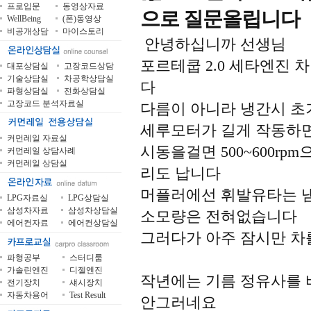
프로입문
동영상자료
으로 질문올립니다
WellBeing
(폰)동영상
비공개상담
마이스토리
안녕하십니까 선생님
포르테쿱 2.0 세타엔진
대포상담실
고장코드상담
기술상담실
차공학상담실
다
파형상담실
전화상담실
고장코드 분석자료실
다름이 아니라 냉간시 초
세루모터가 길게 작동하
커먼레일 자료실
시동을걸면 500~600r
커먼레일 상담사례
커먼레일 상담실
리도 납니다
머플러에선 휘발유타는 
LPG자료실
LPG상담실
삼성차자료
삼성차상담실
소모량은 전혀없습니다
에어컨자료
에어컨상담실
그러다가 아주 잠시만 차
파형공부
스터디룸
가솔린엔진
디젤엔진
작년에는 기름 정유사를 
전기장치
섀시장치
자동차용어
Test Result
안그러네요