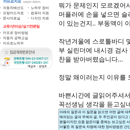
뭐가 문제인지 모르겠어서
자동차배선도
노하우 정비
머플러에 손을 넣으면 슬
프랑카드자료
컴퓨터 자료
문서자료실
디자인 자료
이 있는건지.. 부동액이 이
카프로 정비방법
자동차 공학교실
작년겨울에 스로틀바디 및
카프로노하우
부 실린더에 내시경 검사
찬을 받아버렸습니다...
정말 왜이러는지 이유를
바쁜시간에 글읽어주셔서
꼭선생님 생각을 듣고싶네
아래의 질문과 이 질문을 읽으면 어떤 글에 대
예의있는 글과 무예의 글, 두 주인공이 있다고
분들이지만 요즘 젊은이들 중에는 보고싶은 사
아뭏든 위 질문속 차량에 대한 정비방법은 간단